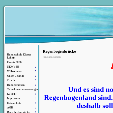
Regenbogenbrücke
Hundeschule Kloster
Regenbogenbrücke
Lehnin
Events 2026
NEW`s !!!
Willkommen
Unser Gelände
Zu mir
Hundegruppen
Und es sind no
Teilnahmevoraussetzungen
Kontakt
Regenbogenland sind...
Impressum
Datenschutz
deshalb sol
AGB
Regenbogenbrücke